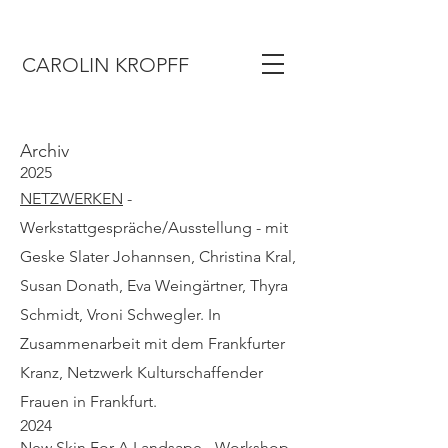
CAROLIN KROPFF
Archiv
2025
NETZWERKEN
-
Werkstattgespräche/Ausstellung - mit
Geske Slater Johannsen, Christina Kral,
Susan Donath, Eva Weingärtner, Thyra
Schmidt, Vroni Schwegler. In
Zusammenarbeit mit dem
Frankfurter
Kranz, Netzwerk Kulturschaffender
Frauen in Frankfurt.
2024
New Skin For A Landsape
- Workshop