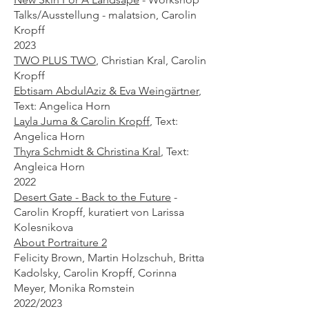
Talks/Ausstellung - malatsion, Carolin
Kropff​
2023
TWO PLUS TWO
,
Christian Kral, Carolin
Kropff
Ebtisam AbdulAziz & Eva Weingärtner
,
Text: Angelica Horn
Layla Juma & Carolin Kropff
,
Text:
Angelica Horn
Thyra Schmidt & Christina Kral
,
Text:
Angleica Horn
2022
Desert Gate - Back to the Future
-
Carolin Kropff, kuratiert von Larissa
Kolesnikova
About Portraiture 2
Felicity Brown, Martin Holzschuh, Britta
Kadolsky, Carolin Kropff, Corinna
Meyer, Monika Romstein
2022/2023