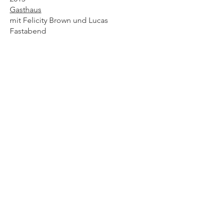
Gasthaus
mit Felicity Brown und Lucas
Fastabend
Werkstattgespräche
Worn
, The East Indian Company and
the Friendship Star
Worn und das Stopfen von Löchern
About Portraiture, Flowers and Drawing
MACHEN
jourUNfixe