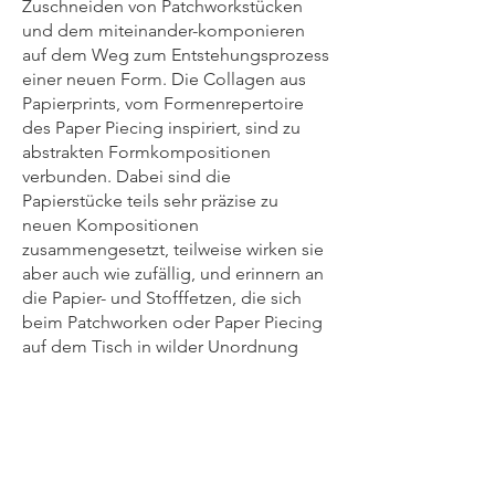
Zuschneiden von Patchworkstücken
und dem miteinander-komponieren
auf dem Weg zum Entstehungsprozess
einer neuen Form. Die Collagen aus
Papierprints, vom Formenrepertoire
des Paper Piecing inspiriert, sind zu
abstrakten Formkompositionen
verbunden. Dabei sind die
Papierstücke teils sehr präzise zu
neuen Kompositionen
zusammengesetzt, teilweise wirken sie
aber auch wie zufällig, und erinnern an
die Papier- und Stofffetzen, die sich
beim Patchworken oder Paper Piecing
auf dem Tisch in wilder Unordnung
häufen. Und eine ganz eigene
inspirierende Ästhetik innehaben.
Variation und Abstraktion sind die
Begriffe, die die Gemeinsamkeiten von
Arbeitsweise und Werken der beiden