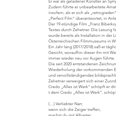
Er war als geladener Künstler an Sym
Zudem führte er unbearbeitete Amate
insofern, als er sich als „retrograde
„Perfect Film“ überantwortet, in A
Der 19-stündige Film „Franz Biberko
Textes durch Zehetner. Die Lesung fa
wurde bereits als Installation in de
Österreichischen Filmmuseums in W
Ein Jahr lang (2017/2018) saß er täg
Gesicht, woraufhin dieser ihn mit We
immer wieder neu vor Augen führte.
Die seit 2020 entstandenen Zeichnun
Wiederholung der vorkommenden Ele
und vervollständigendes bildsprachl
Zehetner verweigert sich einer Zuord
Credo „Alles ist Werk“ schöpft er d
t dem Credo „Alles ist Werk“, schöp
(…) Verlieb
wenn sich die 
machst du m