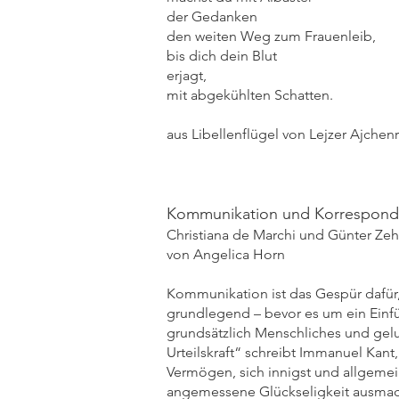
der Ged
den weiten Weg
bis dich d
erjag
mit abgekühlten Schatten.
aus Libellenflügel von Lejzer Ajchen
Kommunikation und Korrespon
Christiana de Marchi und Günter Zeh
von Angelica Horn
Kommunikation ist das Gespür dafür,
grundlegend – bevor es um ein Einfü
grundsätzlich Menschliches und gel
Urteilskraft“ schreibt Immanuel Kant, 
Vermögen, sich innigst und allgeme
angemessene Glückseligkeit ausmachen