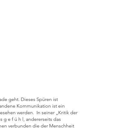
de geht. Dieses Spüren ist
standene Kommunikation ist ein
sehen werden. In seiner „Kritik der
 g e f ü h l, andererseits das
mmen verbunden die der Menschheit