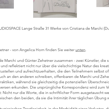
TUDIOSPACE Lange Straße 31 Werke von Cristiana de Marchi (Du
etner - von Angelica Horn finden Sie weiter
unten
.
 de Marchi und Günter Zehetner zusammen - zwei Künstler, die s
n - und reflektiert nicht nur über die vielschichtige Natur des kr
zustellen und aufrechtzuerhalten, die den Teilnehmern selbst
 auch an den anderen schreiben, offenbaren de Marchi und Zehet
 Praktiken, während sie gleichzeitig die potenziellen Übersc
iversen erkunden. Die ursprüngliche Korrespondenz wird zum Vo
 Nicht nur die Worte, die in schriftlicher Form ausgetauscht 
wischen den beiden, da sie die Intimität ihrer täglichen Übung
ortugiesischen Trostlosigkeit, in der Morbidität eines Verlustes