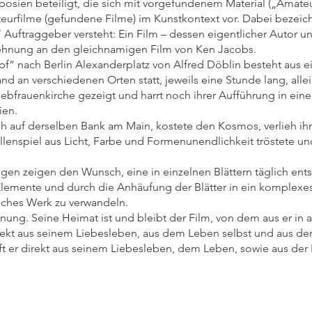
posien beteiligt, die sich mit vorgefundenem Material („Amateu
urfilme (gefundene Filme) im Kunstkontext vor. Dabei bezeichn
n“ Auftraggeber versteht: Ein Film – dessen eigentlicher Autor 
nlehnung an den gleichnamigen Film von Ken Jacobs.
pf“ nach Berlin Alexanderplatz von Alfred Döblin besteht aus 
nd an verschiedenen Orten statt, jeweils eine Stunde lang, alle
r Liebfrauenkirche gezeigt und harrt noch ihrer Aufführung in e
ien.
lich auf derselben Bank am Main, kostete den Kosmos, verlieh i
llenspiel aus Licht, Farbe und Formenunendlichkeit tröstete un
gen zeigen den Wunsch, eine in einzelnen Blättern täglich ent
mente und durch die Anhäufung der Blätter in ein komplexes
iches Werk zu verwandeln.
nung. Seine Heimat ist und bleibt der Film, von dem aus er in a
irekt aus seinem Liebesleben, aus dem Leben selbst und aus de
ft er direkt aus seinem Liebesleben, dem Leben, sowie aus der
ter Narr,
Zeiger treffen,
it Albaster