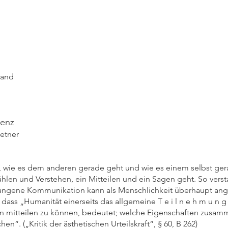
anken
 zum Frauenleib,
ein Blut
t,
rand
denz
etner
 wie es dem anderen gerade geht und wie es einem selbst gera
hlen und Verstehen, ein Mitteilen und ein Sagen geht. So ver
ungene Kommunikation kann als Menschlichkeit überhaupt ange
dass „Humanität einerseits das allgemeine T e i l n e h m u n g s
in mitteilen zu können, bedeutet; welche Eigenschaften zusa
“. („Kritik der ästhetischen Urteilskraft“, § 60, B 262)