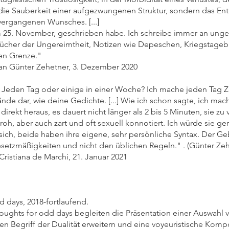
die Sauberkeit einer aufgezwungenen Struktur, sondern das Entg
vergangenen Wunsches. [...]
m 25. November, geschrieben habe. Ich schreibe immer an unger
cher der Ungereimtheit, Notizen wie Depeschen, Kriegstagebü
nen Grenze."
f an Günter Zehetner, 3. Dezember 2020
 Jeden Tag oder einige in einer Woche? Ich mache jeden Tag Z
ände dar, wie deine Gedichte. [...] Wie ich schon sagte, ich mach
irekt heraus, es dauert nicht länger als 2 bis 5 Minuten, sie z
, roh, aber auch zart und oft sexuell konnotiert. Ich würde si
 sich, beide haben ihre eigene, sehr persönliche Syntax. Der 
esetzmäßigkeiten und nicht den üblichen Regeln." . (Günter Zeh
Cristiana de Marchi, 21. Januar 2021
d days, 2018-fortlaufend.
ughts for odd days begleiten die Präsentation einer Auswahl vo
 Begriff der Dualität erweitern und eine voyeuristische Kompon