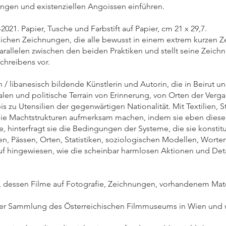
ngen und existenziellen Angoissen einführen.
021. Papier, Tusche und Farbstift auf Papier, cm 21 x 29,7.
ichen Zeichnungen, die alle bewusst in einem extrem kurzen Ze
Parallelen zwischen den beiden Praktiken und stellt seine Zeichn
hreibens vor.
sch / libanesisch bildende Künstlerin und Autorin, die in Beirut u
ialen und politische Terrain von Erinnerung, von Orten der Ve
is zu Utensilien der gegenwärtigen Nationalität. Mit Textilien,
die Machtstrukturen aufmerksam machen, indem sie eben diese 
 hinterfragt sie die Bedingungen der Systeme, die sie konstitu
en, Pässen, Orten, Statistiken, soziologischen Modellen, Worte
auf hingewiesen, wie die scheinbar harmlosen Aktionen und Det
, dessen Filme auf Fotografie, Zeichnungen, vorhandenem Mater
 der Sammlung des Österreichischen Filmmuseums in Wien und w