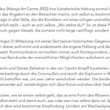
ideo (Maraya Art Centre 2022) ihre künstlerische Haltung einma
rn das Angebot an den Betrachter mache, sich selbst zu bestimm
rage in aller Stille, die die Künstlerin mit einer ruhigen und still
ich stellt – auch an sich selbst: „Wo stehst du?“ So ist diese 
pruch gegen Gewalt, die zumeist nicht lange nachfragt, sondern
itigen (!) Mitteilung mit seiner Zeit (seiner historischen Gegenw
on dieser aufnimmt und andererseits die eigene Haltung und d
 setzt. Kommunikation ist insofern immer auch Korrespondenz,
nze Bannbreite der menschlichen Möglichkeiten aufscheint und in
rchi und Günter Zehetner in der von Carolin Kropff kuratierten
ste bedingt durch die Corona-Zeit und durch die Explosion in 
hi betroffen war, um zwei Jahre verschoben werden. Die beid
einander auf, verständigten sich über Kunst und etwa über Ge
üren, wie es einem selbst geht, das ist eine Form des Wissens
lbst steht und damit auch, was oder wer man selbst denn ist. S
lich aber eine bestimmte Empfindung, sondern ein Wechselspi