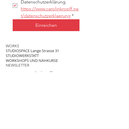
Datenschutzerklärung.
https://www.carolinkropff.ne
t/datenschutzerklaerung
*
Einreichen
WORKS
STUDIOSPACE Lange Strasse 31
STUDIOWERKSTATT
WORKSHOPS UND NÄHKURSE
NEWSLETTER
Instagram carolin kropff
Instagram studiospacelangestrasse31
Instagram studiowerkstatt_carolin_kropff
Instagram textilwerkstatt_for_kids
Impressum
Datenschutzerklärung
Buchungsbedingungen
Nutzungsbedingungen
Carolin Kropff © 2026
STUDIOSPACE Lange Strasse 31
60311 Frankfurt am Main