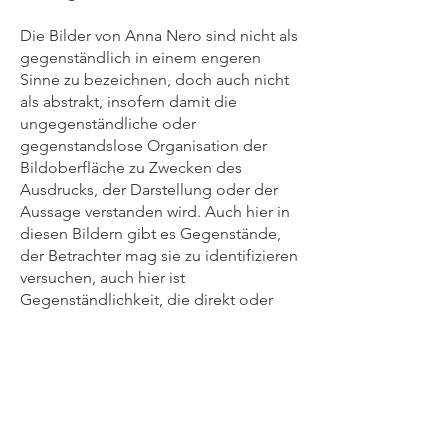
Die Bilder von Anna Nero sind nicht als
gegenständlich in einem engeren
Sinne zu bezeichnen, doch auch nicht
als abstrakt, insofern damit die
ungegenständliche oder
gegenstandslose Organisation der
Bildoberfläche zu Zwecken des
Ausdrucks, der Darstellung oder der
Aussage verstanden wird. Auch hier in
diesen Bildern gibt es Gegenstände,
der Betrachter mag sie zu identifizieren
versuchen, auch hier ist
Gegenständlichkeit, die direkt oder
metaphorisch zu lesen gesucht werden
kann. Wir sehen eine Klammer oder
eine „Klammer“, eine räumliche,
kastenartige Struktur oder eine
„räumliche, kastenartige Struktur“.
Oder auch aufgelagertes Farbmaterial,