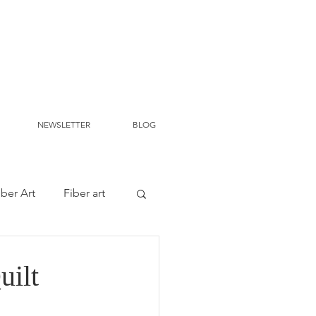
NEWSLETTER
BLOG
iber Art
Fiber art
uilt