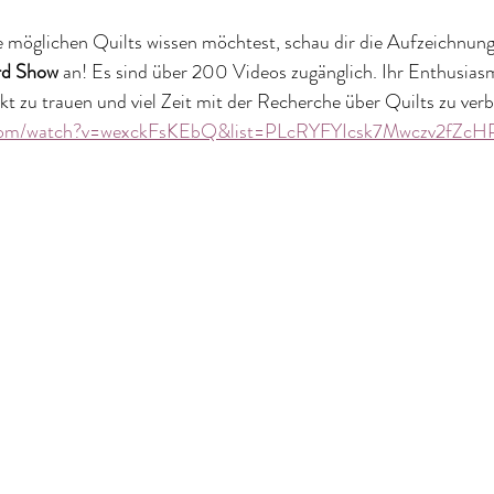
 möglichen Quilts wissen möchtest, schau dir die Aufzeichnung
rd Show
 an! Es sind über 200 Videos zugänglich. Ihr Enthusias
t zu trauen und viel Zeit mit der Recherche über Quilts zu verb
.com/watch?v=wexckFsKEbQ&list=PLcRYFYIcsk7Mwczv2fZc