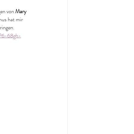
en von 
Mary 
mus hat mir 
ringen.
HP6-68gh-