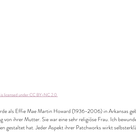
r is licensed under CC BY-NC 2.0 
rde als Effie Mae Martin Howard (1936-2006) in Arkansas ge
g von ihrer Mutter. Sie war eine sehr religiöse Frau. Ich bewund
en gestaltet hat. Jeder Aspekt ihrer Patchworks wirkt selbsterklä