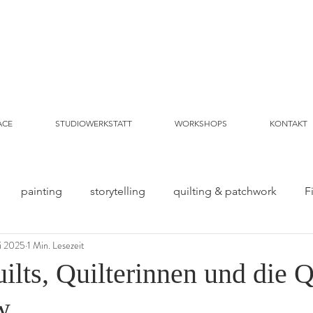
ACE
STUDIOWERKSTATT
WORKSHOPS
KONTAKT
painting
storytelling
quilting & patchwork
F
i 2025
1 Min. Lesezeit
lts, Quilterinnen und die Q
w