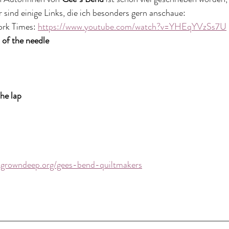
r sind einige Links, die ich besonders gern anschaue:
ork Times: 
https://www.youtube.com/watch?v=YHEqYVzSs7U
of the needle
he lap
sgrowndeep.org/gees-bend-quiltmakers