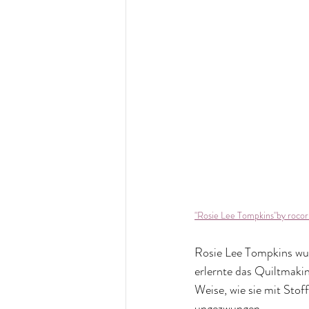
"Rosie Lee Tompkins"by roco
Rosie Lee Tompkins wu
erlernte das Quiltmakin
Weise, wie sie mit Stoff
ungezwungen. 