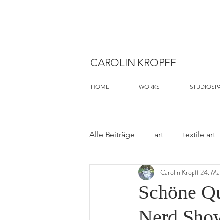
CAROLIN KROPFF
HOME
WORKS
STUDIOSP
Alle Beiträge
art
textile art
Carolin Kropff
24. Ma
Schwammlandschaft
Schöne Qui
Nerd Sho