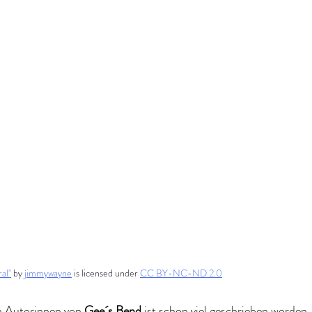
al"
 by 
jimmywayne
 is licensed under 
CC BY-NC-ND 2.0
n Autorinnen von 
Gee´s Bend
 ist schon viel geschrieben worden,