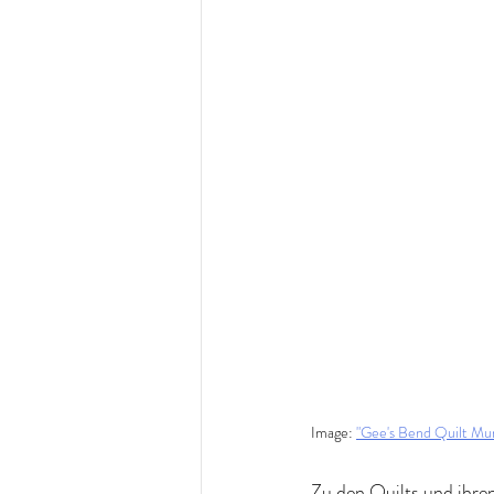
Image: 
"Gee's Bend Quilt Mur
Zu den Quilts und ihre