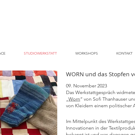
ACE
STUDIOWERKSTATT
WORKSHOPS
KONTAKT
WORN und das Stopfen v
09. November 2023
Das Werkstattgespräch widmet
„
Worn
“ von Sofi Thanhauser u
von Kleidern einem politischer
Im Mittelpunkt des Werkstattges
Innovationen in der Textilprodu
bekannt ist und was dagegen g