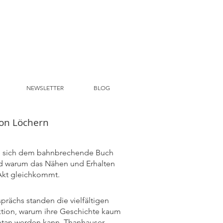
NEWSLETTER
BLOG
on Löchern
e sich dem bahnbrechende Buch
nd warum das Nähen und Erhalten
 Akt gleichkommt.
prächs standen die vielfältigen
ktion, warum ihre Geschichte kaum
etan werden kann. Thanhauser