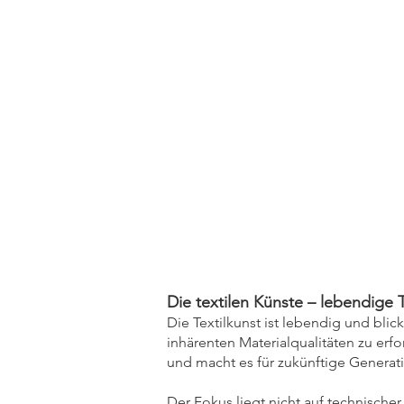
Die textilen Künste – lebendige T
Die Textilkunst ist lebendig und bl
inhärenten Materialqualitäten zu erf
und macht es für zukünftige Generati
Der Fokus liegt nicht auf technische