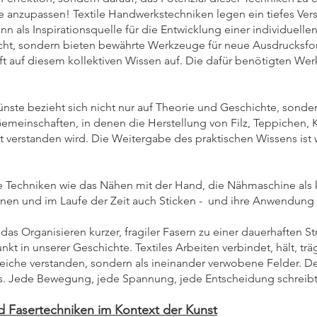
e anzupassen! Textile Handwerkstechniken legen ein tiefes Vers
n als Inspirationsquelle für die Entwicklung einer individuelle
nicht, sondern bieten bewährte Werkzeuge für neue Ausdrucksfo
ft auf diesem kollektiven Wissen auf. Die dafür benötigten Wer
nste bezieht sich nicht nur auf Theorie und Geschichte, sonder
meinschaften, in denen die Herstellung von Filz, Teppichen,
 Akt verstanden wird. Die Weitergabe des praktischen Wissens is
e Techniken wie das Nähen mit der Hand, die Nähmaschine als 
irnen und im Laufe der Zeit auch Sticken - und ihre Anwendung 
 das Organisieren kurzer, fragiler Fasern zu einer dauerhaften St
t in unserer Geschichte. Textiles Arbeiten verbindet, hält, tr
eiche verstanden, sondern als ineinander verwobene Felder. De
ess. Jede Bewegung, jede Spannung, jede Entscheidung schreibt s
d Fasertechniken im Kontext der Kunst