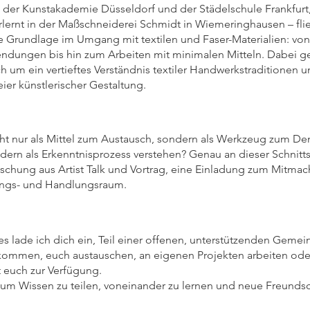
der Kunstakademie Düsseldorf und der Städelschule Frankfurt,
lernt in der Maßschneiderei Schmidt in Wiemeringhausen – fl
te Grundlage im Umgang mit textilen und Faser-Materialien: vo
endungen bis hin zum Arbeiten mit minimalen Mitteln. Dabei ge
uch um ein vertieftes Verständnis textiler Handwerkstraditione
ier künstlerischer Gestaltung.
cht nur als Mittel zum Austausch, sondern als Werkzeug zum D
dern als Erkenntnisprozess verstehen? Genau an dieser Schnitt
ischung aus Artist Talk und Vortrag, eine Einladung zum Mitm
ngs- und Handlungsraum.
es lade ich dich ein, Teil einer offenen, unterstützenden Gemeins
men, euch austauschen, an eigenen Projekten arbeiten oder
t euch zur Verfügung.
rt, um Wissen zu teilen, voneinander zu lernen und neue Freunds