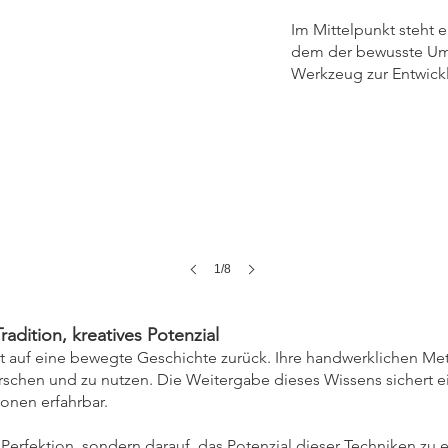
Im Mittelpunkt steht e
dem der bewusste Um
Werkzeug zur Entwickl
1/8
radition, kreatives Potenzial
ickt auf eine bewegte Geschichte zurück. Ihre handwerklichen 
orschen und zu nutzen. Die Weitergabe dieses Wissens sichert ei
onen erfahrbar.
r Perfektion, sondern darauf, das Potenzial dieser Techniken zu