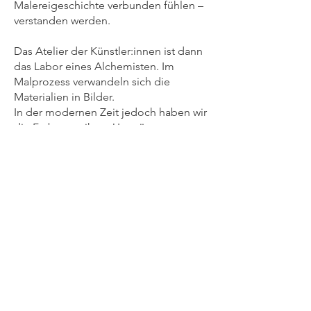
Malereigeschichte verbunden fühlen –
verstanden werden.
Das Atelier der Künstler:innen ist dann
das Labor eines Alchemisten. Im
Malprozess verwandeln sich die
Materialien in Bilder.
In der modernen Zeit jedoch haben wir
die Farbe von ihren Ursprüngen
abgekoppelt und nutzen sie zu
kommerziellen Zwecken. Spike
Bucklow erinnert uns daran, dass Farbe
im Mittelalter eine mystische
Bedeutung hatte, die weit über den
bloßen Genuss von Schattierungen
und Farbtönen hinausging.
(vgl. Kremer Pigmente)
Spike Bucklow schreibt:
"Die Farbe ist vereinnahmt worden.
Heute hat sich ein