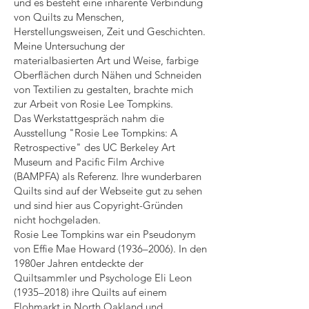
und es besteht eine inhärente Verbindung
von Quilts zu Menschen,
Herstellungsweisen, Zeit und Geschichten.
Meine Untersuchung der
materialbasierten Art und Weise, farbige
Oberflächen durch Nähen und Schneiden
von Textilien zu gestalten, brachte mich
zur Arbeit von Rosie Lee Tompkins.
Das Werkstattgespräch nahm die
Ausstellung "Rosie Lee Tompkins: A
Retrospective" des UC Berkeley Art
Museum and Pacific Film Archive
(BAMPFA) als Referenz. Ihre wunderbaren
Quilts sind auf der Webseite gut zu sehen
und sind hier aus Copyright-Gründen
nicht hochgeladen.
Rosie Lee Tompkins war ein Pseudonym
von Effie Mae Howard (1936–2006). In den
1980er Jahren entdeckte der
Quiltsammler und Psychologe Eli Leon
(1935–2018) ihre Quilts auf einem
Flohmarkt in North Oakland und