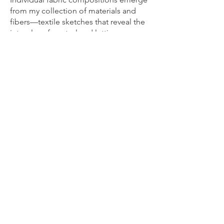
from my collection of materials and
fibers—textile sketches that reveal the
interplay of control and letting go.
Practical knowledge flows into artistic
practice:
How do we protect our fingers when
sewing on the sewing machine, and
how do cutters, scissors, and irons
become tools of artistic manipulation?
Previous
Next