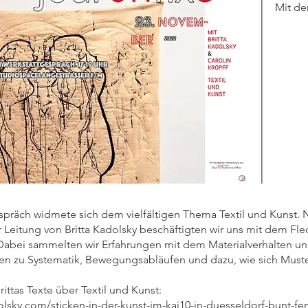
Mit der
präch widmete sich dem vielfältigen Thema Textil und Kunst. 
r Leitung von Britta Kadolsky beschäftigten wir uns mit dem F
abei sammelten wir Erfahrungen mit dem Materialverhalten un
en zu Systematik, Bewegungsabläufen und dazu, wie sich Muster
rittas Texte über Textil und Kunst:
olsky.com/sticken-in-der-kunst-im-kai10-in-duesseldorf-bunt-femi