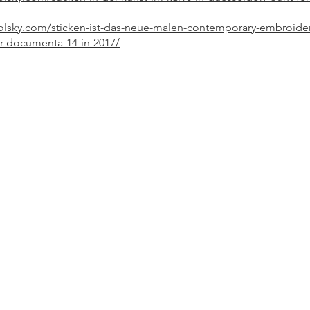
dolsky.com/sticken-ist-das-neue-malen-contemporary-embroidery
r-documenta-14-in-2017/