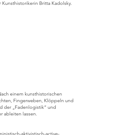
 Kunsthistorikerin Britta Kadolsky.​
Nach einem kunsthistorischen
lechten, Fingerweben, Klöppeln und
d der „Fadenlogistik“ und
 ableiten lassen.
nistisch-aktivistisch-active-