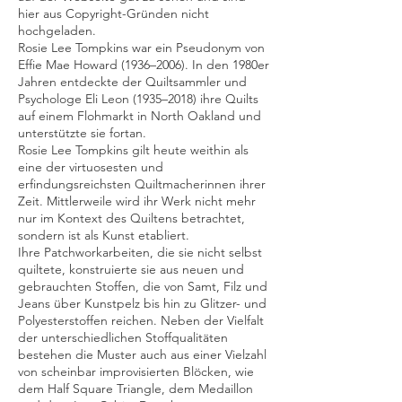
hier aus Copyright-Gründen nicht
hochgeladen.
Rosie Lee Tompkins war ein Pseudonym von
Effie Mae Howard (1936–2006). In den 1980er
Jahren entdeckte der Quiltsammler und
Psychologe Eli Leon (1935–2018) ihre Quilts
auf einem Flohmarkt in North Oakland und
unterstützte sie fortan.
Rosie Lee Tompkins gilt heute weithin als
eine der virtuosesten und
erfindungsreichsten Quiltmacherinnen ihrer
Zeit. Mittlerweile wird ihr Werk nicht mehr
nur im Kontext des Quiltens betrachtet,
sondern ist als Kunst etabliert.
Ihre Patchworkarbeiten, die sie nicht selbst
quiltete, konstruierte sie aus neuen und
gebrauchten Stoffen, die von Samt, Filz und
Jeans über Kunstpelz bis hin zu Glitzer- und
Polyesterstoffen reichen. Neben der Vielfalt
der unterschiedlichen Stoffqualitäten
bestehen die Muster auch aus einer Vielzahl
von scheinbar improvisierten Blöcken, wie
dem Half Square Triangle, dem Medaillon