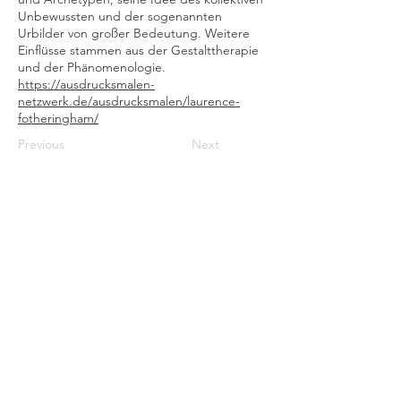
Unbewussten und der sogenannten
Urbilder von großer Bedeutung. Weitere
Einflüsse stammen aus der Gestalttherapie
und der Phänomenologie.
https://ausdrucksmalen-
netzwerk.de/ausdrucksmalen/laurence-
fotheringham/
Previous
Next
WORKS
STUDIOSPACE Lange Strasse 31
STUDIOWERKSTATT
WORKSHOPS UND NÄHKURSE
NEWSLETTER
Instagram carolin kropff
Instagram studiospacelangestrasse31
Instagram studiowerkstatt_carolin_kropff
Instagram textilwerkstatt_for_kids
Impressum
Datenschutzerklärung
Buchungsbedingungen