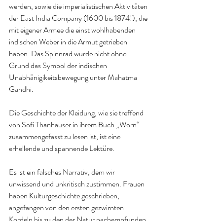
werden, sowie die imperialistischen Aktivitäten 
der East India Company (1600 bis 1874!), die 
mit eigener Armee die einst wohlhabenden 
indischen Weber in die Armut getrieben 
haben. Das Spinnrad wurde nicht ohne 
Grund das Symbol der indischen 
Unabhänigikeitsbewegung unter Mahatma 
Gandhi.
Die Geschichte der Kleidung, wie sie treffend 
von Sofi Thanhauser in ihrem Buch „Worn“ 
zusammengefasst zu lesen ist, ist eine 
erhellende und spannende Lektüre.
Es ist ein falsches Narrativ, dem wir 
unwissend und unkritisch zustimmen. Frauen 
haben Kulturgeschichte geschrieben, 
angefangen von den ersten gezwirnten 
Kordeln bis zu den der Natur nachempfunden 