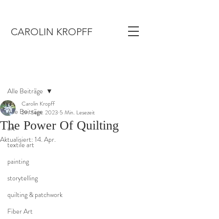
CAROLIN KROPFF
Beitrag
Alle Beiträge
Carolin Kropff
Alle Beiträge
29. Sept. 2023
5 Min. Lesezeit
The Power Of Quilting
art
Aktualisiert:
14. Apr.
textile art
painting
storytelling
quilting & patchwork
Fiber Art